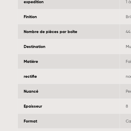
expedition
1 
Finition
Bri
Nombre de pièces par boîte
44
Destination
Mu
Matière
Fa
rectifie
no
Nuancé
Pe
Epaisseur
8
Format
Ca