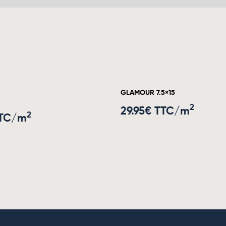
GLAMOUR 7.5×15
2
29.95
€ TTC/m
2
TTC/m