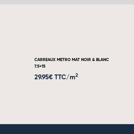
CARREAUX METRO MAT NOIR & BLANC
7.5×15
2
29.95
€ TTC/m