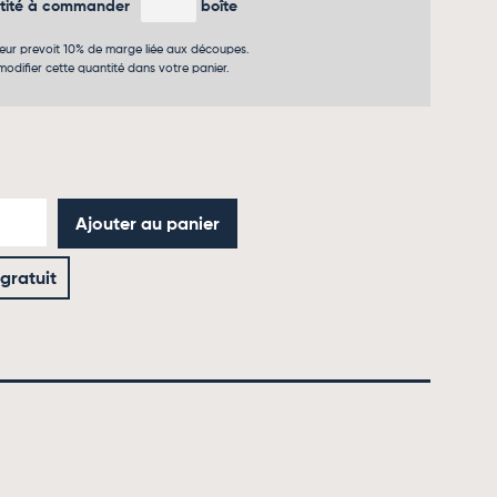
ntité à commander
boîte
teur prevoit 10% de marge liée aux découpes.
odifier cette quantité dans votre panier.
Ajouter au panier
 gratuit