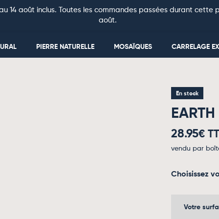
au 14 août inclus. Toutes les commandes passées durant cette pé
août.
MURAL
PIERRE NATURELLE
MOSAÏQUES
CARRELAGE EX
En stock
EARTH 
28.95
€ T
vendu par boît
Choisissez vo
Votre surf