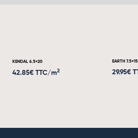
EARTH 7.5×15
KENDAL 6.5×20
2
29.95
€ 
42.85
€ TTC/m