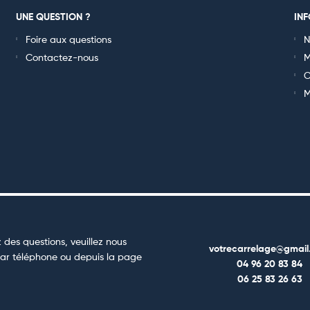
UNE QUESTION ?
IN
Foire aux questions
N
Contactez-nous
M
C
M
 des questions, veuillez nous
votrecarrelage@gmail
ar téléphone ou depuis la page
04 96 20 83 84
06 25 83 26 63