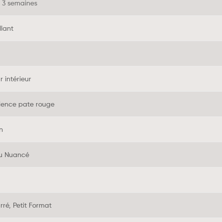
à 3 semaines
llant
r intérieur
ience pate rouge
n
u Nuancé
rré, Petit Format