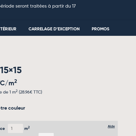
riode seront traitées à partir du 17
0
TÉRIEUR
CARRELAGE D’EXCEPTION
PROMOS
15×15
2
TC/m
2
e de 1 m
(
28.96
€ TTC)
tre couleur
Aide
2
ace
m