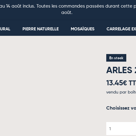
au 14 août inclus. Toutes les commandes passées durant cette pé
août.
MURAL
PIERRE NATURELLE
MOSAÏQUES
CARRELAGE EX
En stock
ARLES 2
13.45
€ T
vendu par boît
Choisissez vo