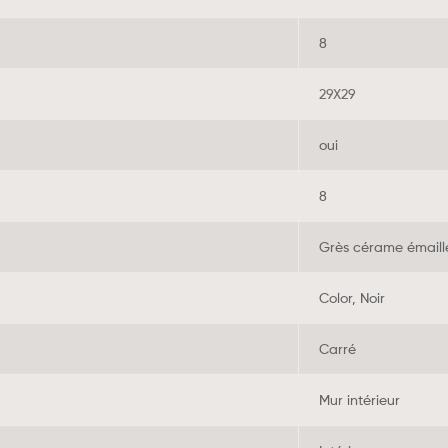
8
29X29
oui
8
Grès cérame émaill
Color, Noir
Carré
Mur intérieur