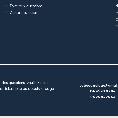
Foire aux questions
N
Contactez-nous
M
C
M
 des questions, veuillez nous
votrecarrelage@gmail
ar téléphone ou depuis la page
04 96 20 83 84
06 25 83 26 63