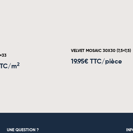
VELVET MOSAIC 30X30 (7,5×7,5)
×33
19.95
€ TTC/pièce
2
TTC/m
UNE QUESTION ?
IN