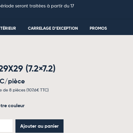
riode seront traitées à partir du 17
0
TÉRIEUR
CARRELAGE D’EXCEPTION
PROMOS
9X29 (7.2×7.2)
TC/pièce
e de 8 pièces (
107.6
€ TTC)
tre couleur
Ajouter au panier