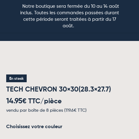
Notre boutique sera fermée du 10 au 14 août
0
inclus. Toutes les commandes passées durant
cette période seront traitées à partir du 17
CARRELAGE PAR PIÈCE
CARRELAGE MURAL
PIERRE NATURELLE
CARRELAGE EXTÉRIEUR
CARRELAGE D’EXCEPTION
août.
En stock
TECH CHEVRON 30×30(28.3×27.7)
14.95
€ TTC/pièce
vendu par boîte de 8 pièces (
119.6
€ TTC)
Choisissez votre couleur