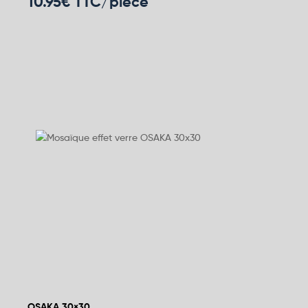
10.95
€ TTC/pièce
OSAKA 30×30