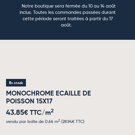
Notre boutique sera fermée du 10 au 14 août
0
inclus. Toutes les commandes passées durant
cette période seront traitées à partir du 17
CARRELAGE PAR PIÈCE
CARRELAGE MURAL
PIERRE NATURELLE
CARRELAGE EXTÉRIEUR
CARRELAGE D’EXCEPTION
août.
En stock
MONOCHROME ECAILLE DE
POISSON 15X17
2
43.85
€ TTC/m
2
vendu par boîte de 0.66 m
(
28.94
€ TTC)