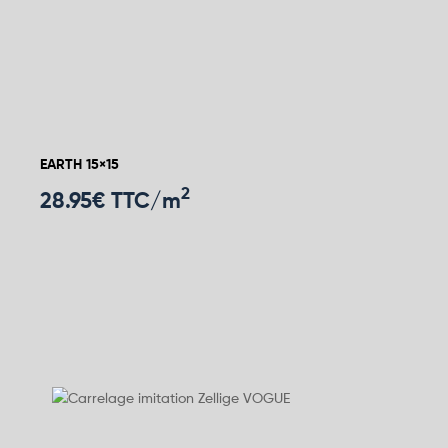
EARTH 15×15
2
28.95
€ TTC/m