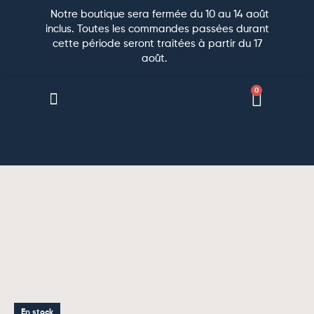
Notre boutique sera fermée du 10 au 14 août
inclus. Toutes les commandes passées durant
cette période seront traitées à partir du 17
août.
0
CARRELAGE PAR PIÈCE
CARRELAGE MURAL
PIERRE NATURELLE
CARRELAGE EXTÉRIEUR
CARRELAGE D’EXCEPTION
En stock