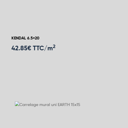
KENDAL 6.5×20
2
42.85
€ TTC/m