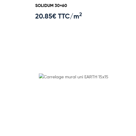
SOLIDUM 30×60
2
20.85
€ TTC/m