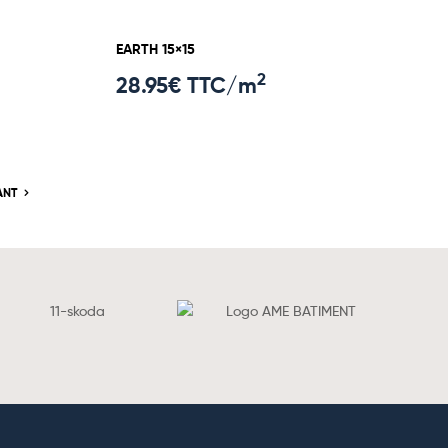
EARTH 15×15
2
28.95
€ TTC/m
ANT