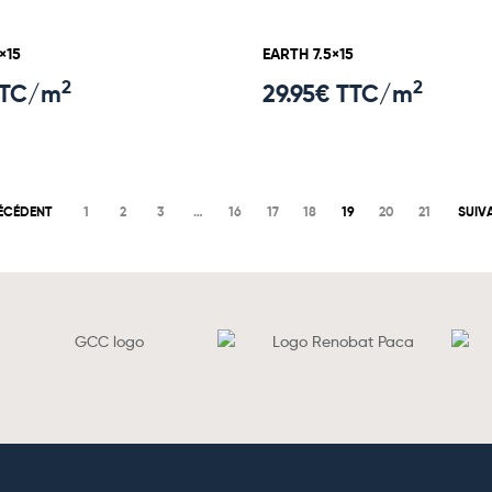
×15
EARTH 7.5×15
2
2
TTC/m
29.95
€ TTC/m
ÉCÉDENT
1
2
3
…
16
17
18
19
20
21
SUIV