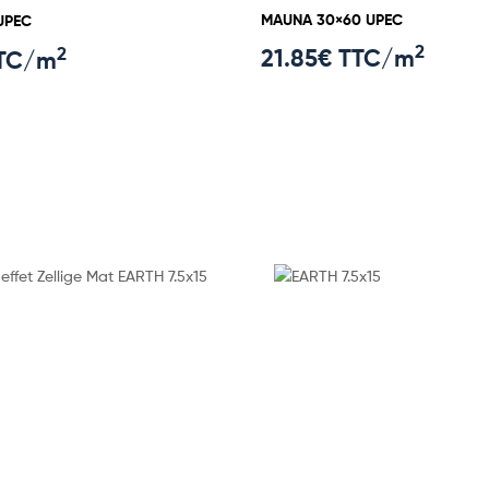
MAUNA 30×60 UPEC
UPEC
2
2
21.85
€ TTC/m
TTC/m