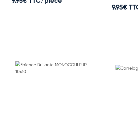
9.95
€ TTC/pièce
9.95
€ TT