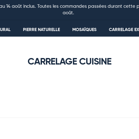
au 14 août inclus. Toutes les commandes passées durant cette pé
août.
MURAL
PIERRE NATURELLE
MOSAÏQUES
CARRELAGE EX
CARRELAGE CUISINE