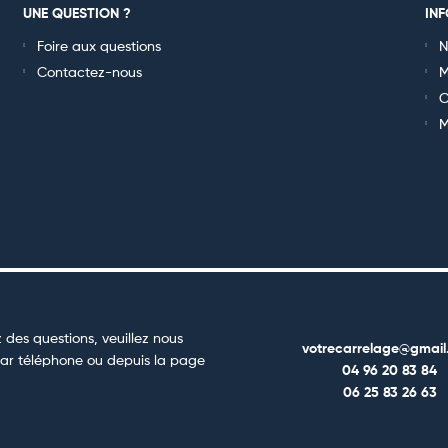
UNE QUESTION ?
IN
Foire aux questions
N
Contactez-nous
M
C
M
 des questions, veuillez nous
votrecarrelage@gmail
ar téléphone ou depuis la page
04 96 20 83 84
06 25 83 26 63