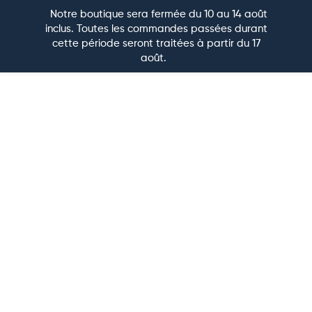
Notre boutique sera fermée du 10 au 14 août
0
inclus. Toutes les commandes passées durant
cette période seront traitées à partir du 17
CARRELAGE PAR PIÈCE
CARRELAGE SOL
CARRELAGE MURAL
PIERRE NATURELLE
CARRELAGE EXTÉRIEUR
CARRELAGE D’EXCEPTION
août.