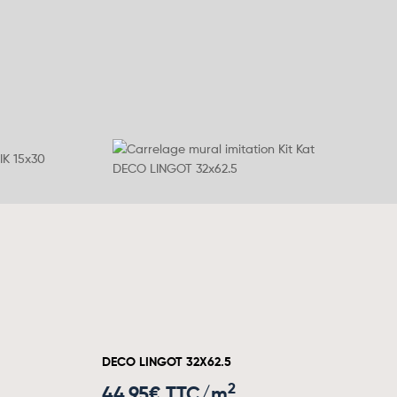
DECO LINGOT 32X62.5
2
44.95
€ TTC/m