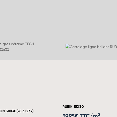
RUBIK 15X30
N 30×30(28.3×27.7)
2
39.95
€ TTC/m