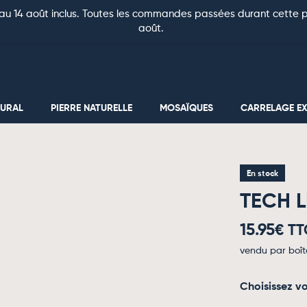
au 14 août inclus. Toutes les commandes passées durant cette pé
août.
MURAL
PIERRE NATURELLE
MOSAÏQUES
CARRELAGE EX
En stock
TECH L
15.95
€ TT
vendu par boît
Choisissez vo