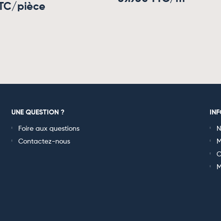
TC/pièce
UNE QUESTION ?
IN
Foire aux questions
N
Contactez-nous
M
C
M